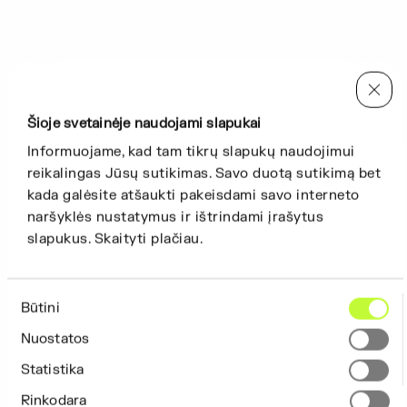
Šioje svetainėje naudojami slapukai
Informuojame, kad tam tikrų slapukų naudojimui
reikalingas Jūsų sutikimas. Savo duotą sutikimą bet
kada galėsite atšaukti pakeisdami savo interneto
naršyklės nustatymus ir ištrindami įrašytus
slapukus. Skaityti plačiau.
Sutikimo
Būtini
pasirinkimas
Nuostatos
Statistika
Rinkodara