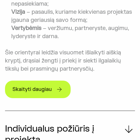
nepasiekiama;
Vizija
– pasaulis, kuriame kiekvienas projektas
įgauna geriausią savo formą;
Vertybėmis
– veržlumu, partneryste, augimu,
lyderyste ir darna.
Šie orientyrai leidžia visuomet išlaikyti aiškią
kryptį, drąsiai žengti į priekį ir siekti ilgalaikių
tikslų bei prasmingų partnerysčių.
Skaityti daugiau
Individualus požiūris į
projektą