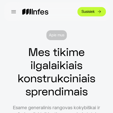
Susisiek
Apie mus
Mes tikime
ilgalaikiais
konstrukciniais
sprendimais
Esame generalinis rangovas kokybiškai ir