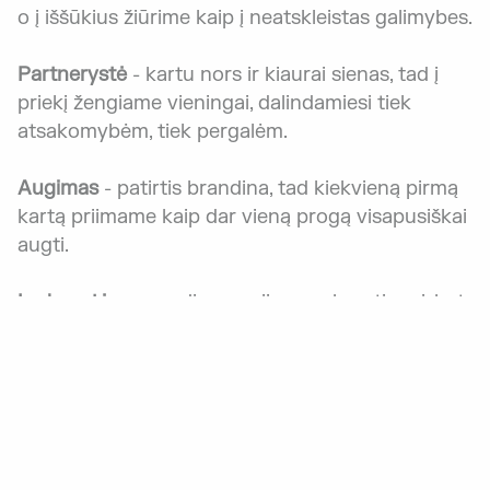
o į iššūkius žiūrime kaip į neatskleistas galimybes.
Partnerystė
- kartu nors ir kiaurai sienas, tad į
priekį žengiame vieningai, dalindamiesi tiek
atsakomybėm, tiek pergalėm.
Augimas
- patirtis brandina, tad kiekvieną pirmą
kartą priimame kaip dar vieną progą visapusiškai
augti.
Lyderystė
- sprendimus priimame kryptingai, bet
visada išliekame atviri pokyčiams ir galimybėms,
taip kurdami naujus rinkos standartus.
Darna
- siekiame ilgalaikės sėkmės, todėl
jaučiame ypatingą atsakomybę prieš žmogų,
miestą ir gamtą.