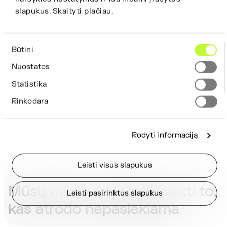
slapukus. Skaityti plačiau.
Sutikimo
Būtini
pasirinkimas
Nuostatos
Statistika
Rinkodara
Rodyti informaciją
Leisti visus slapukus
Mūsų misija - kasdien siekti to,
Leisti pasirinktus slapukus
kas atrodo nepasiekiama