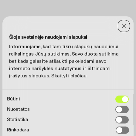
Šioje svetainėje naudojami slapukai
Informuojame, kad tam tikrų slapukų naudojimui
reikalingas Jūsų sutikimas. Savo duotą sutikimą
bet kada galėsite atšaukti pakeisdami savo
interneto naršyklės nustatymus ir ištrindami
įrašytus slapukus. Skaityti plačiau.
Sutikimo
Būtini
pasirinkimas
Nuostatos
Statistika
Rinkodara