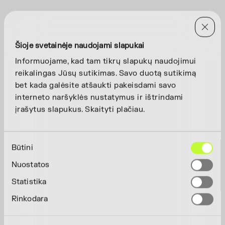
Šioje svetainėje naudojami slapukai
Informuojame, kad tam tikrų slapukų naudojimui
reikalingas Jūsų sutikimas. Savo duotą sutikimą
bet kada galėsite atšaukti pakeisdami savo
interneto naršyklės nustatymus ir ištrindami
įrašytus slapukus. Skaityti plačiau.
Sutikimo
Būtini
pasirinkimas
Nuostatos
Statistika
Rinkodara