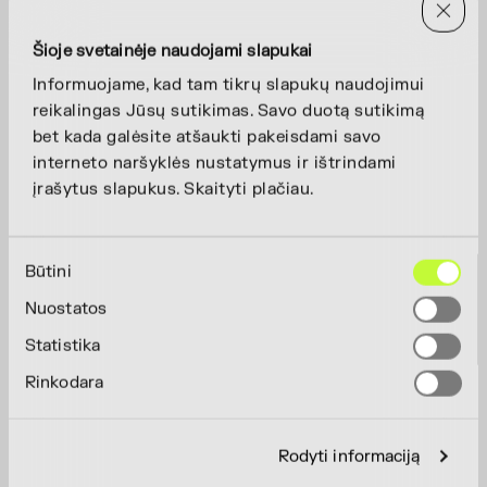
Šioje svetainėje naudojami slapukai
Informuojame, kad tam tikrų slapukų naudojimui
reikalingas Jūsų sutikimas. Savo duotą sutikimą
bet kada galėsite atšaukti pakeisdami savo
interneto naršyklės nustatymus ir ištrindami
įrašytus slapukus. Skaityti plačiau.
Sutikimo
Būtini
pasirinkimas
Nuostatos
Statistika
Rinkodara
Rodyti informaciją