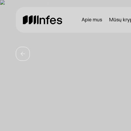
Apie mus
Mūsų kryp