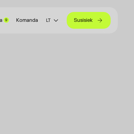
a
Komanda
Susisiek
9
LT