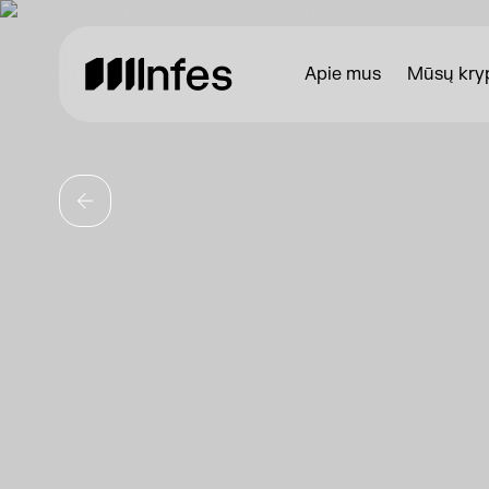
Apie mus
Mūsų kryp