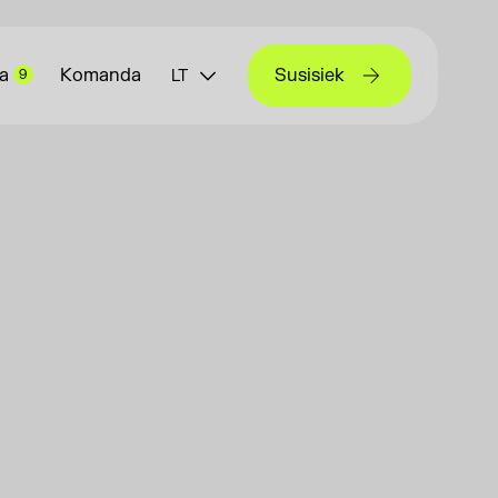
a
Komanda
Susisiek
9
LT