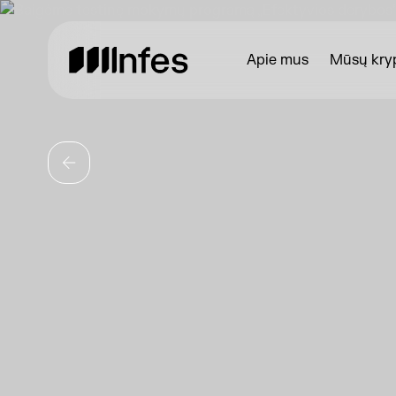
Apie mus
Mūsų kryp