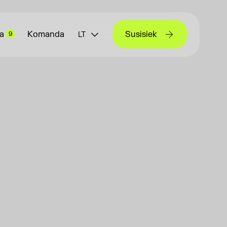
a
Komanda
Susisiek
9
LT