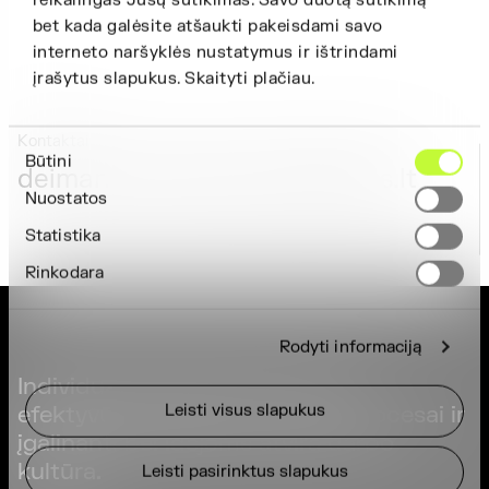
reikalingas Jūsų sutikimas. Savo duotą sutikimą
bet kada galėsite atšaukti pakeisdami savo
interneto naršyklės nustatymus ir ištrindami
įrašytus slapukus. Skaityti plačiau.
Kontaktai
Sutikimo
Būtini
deimante.mackeviciene@infes.lt
pasirinkimas
Nuostatos
Statistika
Rinkodara
Rodyti informaciją
Individualus požiūris į projektą,
Leisti visus slapukus
efektyvūs generalinės rangos procesai ir
įgalinanti bei idėjoms atvira darbo
kultūra.
Leisti pasirinktus slapukus