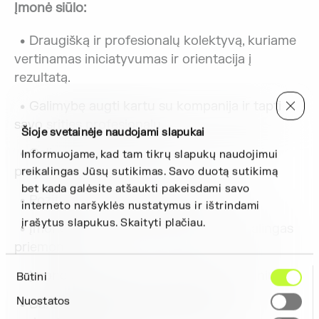
Įmonė siūlo:
Draugišką ir profesionalų kolektyvą, kuriame
vertinamas iniciatyvumas ir orientacija į
rezultatą.
Galimybę augti kartu su kompanija ir tapti
savo srities profesionalu.
Šioje svetainėje naudojami slapukai
Galimybę dirbti su dideliais ir moderniais
Informuojame, kad tam tikrų slapukų naudojimui
projektais.
reikalingas Jūsų sutikimas. Savo duotą sutikimą
bet kada galėsite atšaukti pakeisdami savo
Pozityvią ir saugią darbo aplinką.
interneto naršyklės nustatymus ir ištrindami
įrašytus slapukus. Skaityti plačiau.
Įmonės automobilį ir kitas darbui reikalingas
priemones.
Sutikimo
Įmonės tradicijas ir komandinius renginius.
Būtini
pasirinkimas
Nuostatos
Darbo užmokestį nuo 4630 Eur su